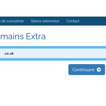
a de cunoștințe
Starea sistemelor
Contact
mains Extra
.co.uk
Continuare