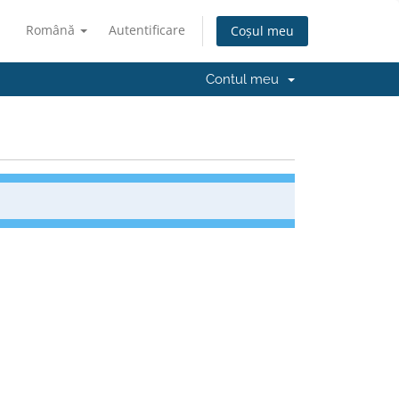
Română
Autentificare
Coșul meu
Contul meu