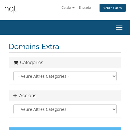
Català
Entrada
Veure Carro
Canv
la
nave
Domains Extra
Categories
Accions