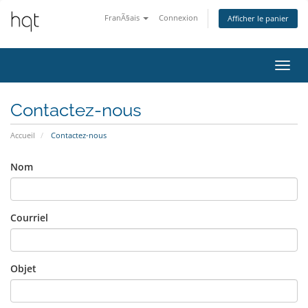
FranÃ§ais
Connexion
Afficher le panier
Bascu
la
navig
Contactez-nous
Accueil
Contactez-nous
Nom
Courriel
Objet