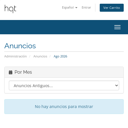
Español
Entrar
Ver Carrito
Alter
Nave
Anuncios
Administración
Anuncios
Ago 2026
Por Mes
No hay anuncios para mostrar